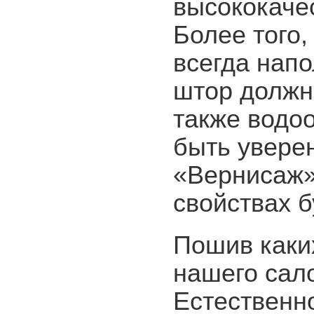
высококаче
Более того,
всегда нап
штор должна
также водо
быть увере
«Вернисаж»
свойствах б
Пошив каки
нашего сал
Естественно