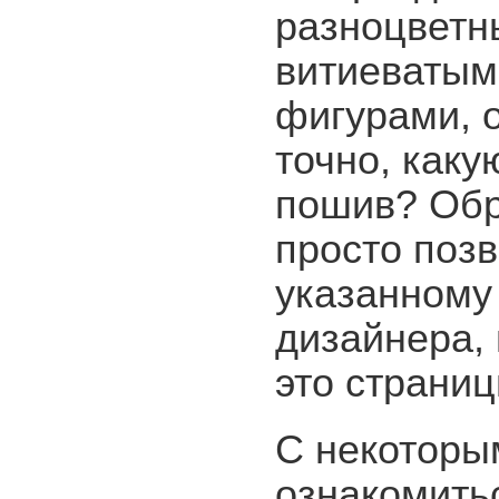
разноцветн
витиеватым
фигурами, о
точно, каку
пошив? Обр
просто поз
указанному
дизайнера,
это страниц
С некоторы
ознакомить