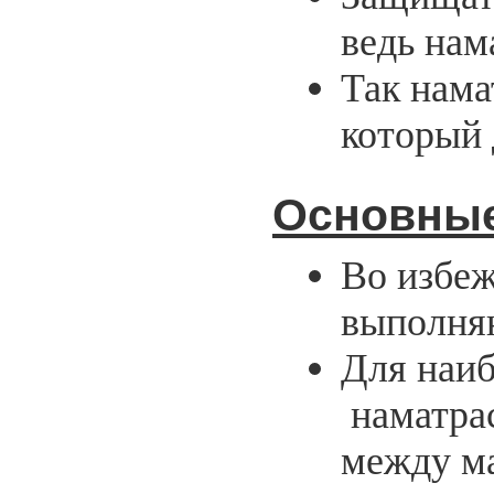
ведь нам
Так нама
который 
Основные
Во избеж
выполняю
Для наи
наматра
между ма