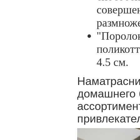
совершен
размнож
"Пороло
поликотт
4.5 см.
Наматрасни
домашнего 
ассортимент
привлекате