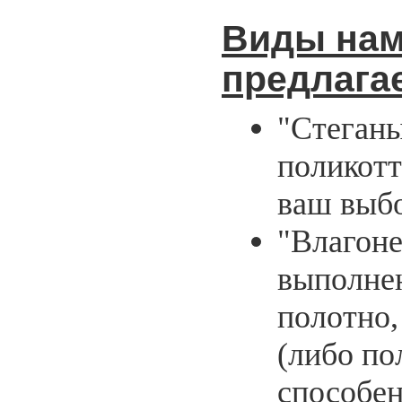
Виды нам
предлага
"Стеганы
поликотт
ваш выб
"Влагон
выполнен
полотно,
(либо по
способен