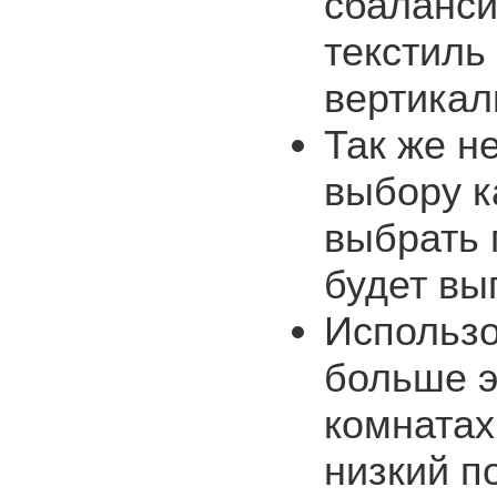
сбаланси
текстиль
вертика
Так же н
выбору к
выбрать 
будет вы
Использо
больше э
комнатах
низкий п