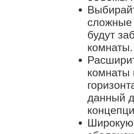
Выбирайт
сложные 
будут за
комнаты
Расширит
комнаты 
горизонт
данный д
концепци
Широкую