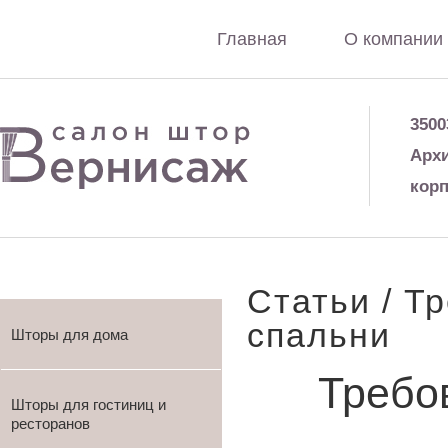
Главная
О компании
3500
Архи
корп
Статьи
/ Т
спальни
Шторы для дома
Требо
Шторы для гостиниц и
ресторанов