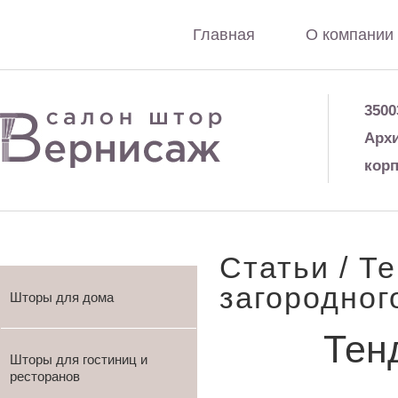
Главная
О компании
3500
Архи
корп
Статьи
/ Те
загородног
Шторы для дома
Тен
Шторы для гостиниц и
ресторанов