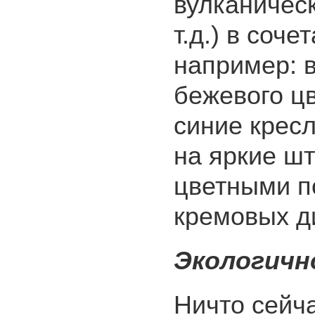
вулканическ
т.д.) в соч
например: 
бежевого ц
синие кресл
на яркие ш
цветными п
кремовых д
Экологичн
Ничто сейча