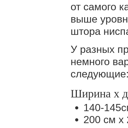
от самого к
выше уровня
штора ниспа
У разных п
немного ва
следующие
Ширина х д
140-145с
200 см х 