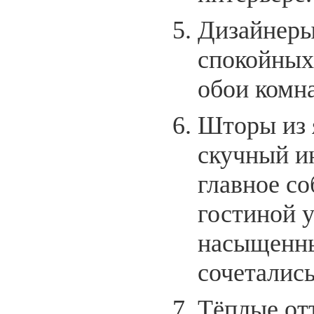
Дизайнеры
спокойных 
обои комн
Шторы из 
скучный и
главное со
гостиной у
насыщенны
сочетались
Тёплые от