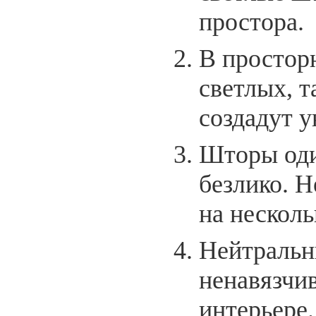
простора.
В простор
светлых, т
создадут 
Шторы оди
безлико. Н
на несколь
Нейтральны
ненавязчи
интерьере.